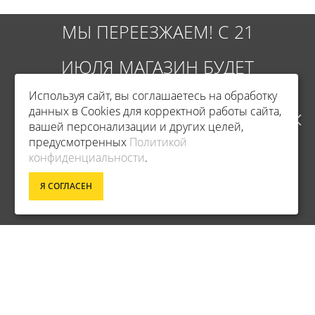
МЫ ПЕРЕЕЗЖАЕМ! С 21
ИЮЛЯ МАГАЗИН БУДЕТ
Используя сайт, вы соглашаетесь на обработку
РАБОТАТЬ ПО НОВОМУ
данных в Cookies для корректной работы сайта,
вашей персонализации и других целей,
АДРЕСУ. ПОДРОБНАЯ
предусмотренных
Политикой
Фирменный магазин Champion
конфиденциальности
.
ИНФОРМАЦИЯ О ПЕРЕЕЗДЕ
Я СОГЛАСЕН
ИНФОРМАЦИЯ
ПО ССЫЛКЕ
ДОСТАВКА
О КОМПАНИИ
ОПЛАТА
УСЛОВИЯ ВОЗВРАТА
ГАРАНТИЯ И СЕРВИС