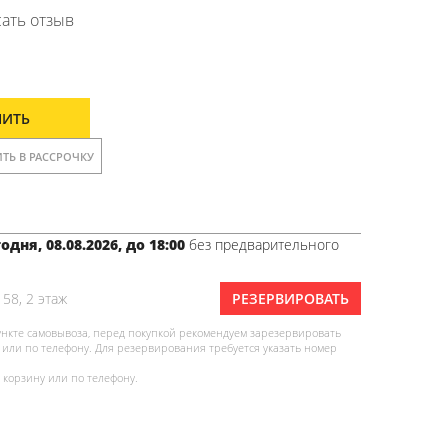
ать отзыв
ПИТЬ
ТЬ В РАССРОЧКУ
одня, 08.08.2026, до 18:00
без предварительного
 58, 2 этаж
РЕЗЕРВИРОВАТЬ
ункте самовывоза, перед покупкой рекомендуем зарезервировать
или по телефону. Для резервирования требуется указать номер
 корзину или по телефону.