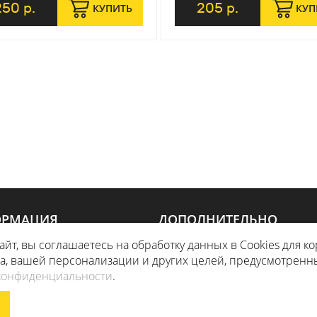
250 р.
205 р.
КУПИТЬ
КУП
РМАЦИЯ
ДОПОЛНИТЕЛЬНО
айт, вы соглашаетесь на обработку данных в Cookies для к
КА
АКЦИИ
та, вашей персонализации и других целей, предусмотренн
конфиденциальности
.
ПАНИИ
КАРТА САЙТА
ЛЯ МАГАЗИН БУДЕТ РАБОТАТЬ ПО Н
ЧЕРНЫЙ СПИСОК ИНТЕРНЕТ
МАГАЗИНОВ CHAMPION