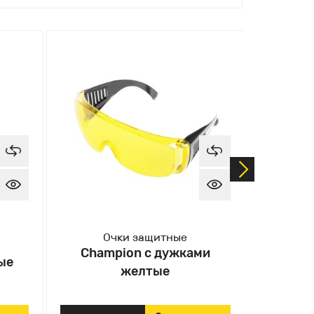
Очки защитные
О
Champion с дужками
Cham
ые
желтые