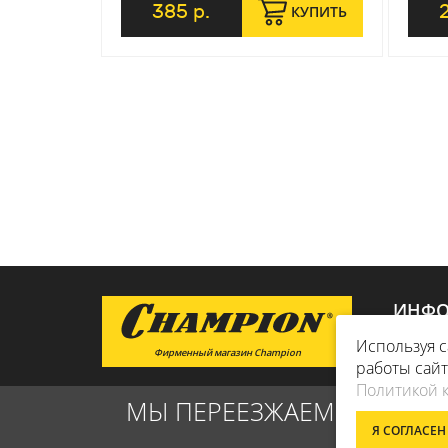
385 р.
Д ЗАКАЗ
КУПИТЬ
ИНФО
Используя с
Фирменный магазин Champion
ДОСТАВ
работы сай
Политикой 
О КОМ
МЫ ПЕРЕЕЗЖАЕМ! С 21 ИЮ
ОПЛАТА
Я СОГЛАСЕН