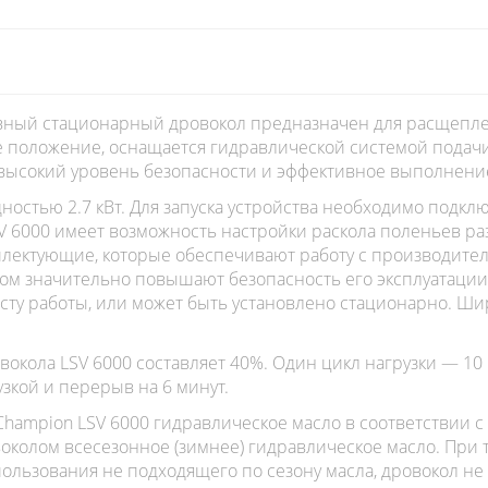
ный стационарный дровокол предназначен для расщеплен
е положение, оснащается гидравлической системой подач
высокий уровень безопасности и эффективное выполнение
стью 2.7 кВт. Для запуска устройства необходимо подклю
6000 имеет возможность настройки раскола поленьев разно
лектующие, которые обеспечивают работу с производите
м значительно повышают безопасность его эксплуатации. 
 месту работы, или может быть установлено стационарно. Ш
вокола LSV 6000 составляет 40%. Один цикл нагрузки — 10
зкой и перерыв на 6 минут.
hampion LSV 6000 гидравлическое масло в соответствии с
воколом всесезонное (зимнее) гидравлическое масло. При
пользования не подходящего по сезону масла, дровокол не 