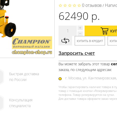
0 отзывов
Напис
/
62490 р.
КУ
КУПИТЬ В КРЕДИТ
КУПИ
Запросить счет
Вы можете забрать этот товар
сег
заказа, по следующим адресам:
Быстрая доставка
г. Москва, ул. Кантемировская,
по России
Чтобы гарантировать наличие товара в п
товар с помощью кнопки «Резервировать» 
телефона. Товар резервируется на сутки.
Для доставки товара оформите заказ через
Консультация
специалиста