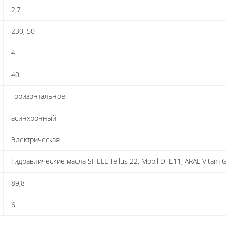
2,7
230, 50
4
40
горизонтальное
асинхронный
Электрическая
Гидравлические масла SHELL Tellus 22, Mobil DTE11, ARAL Vitam 
89,8
6