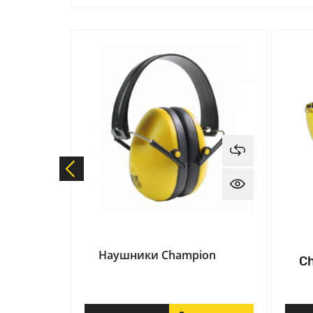
тные
Наушники Champion
C
pion