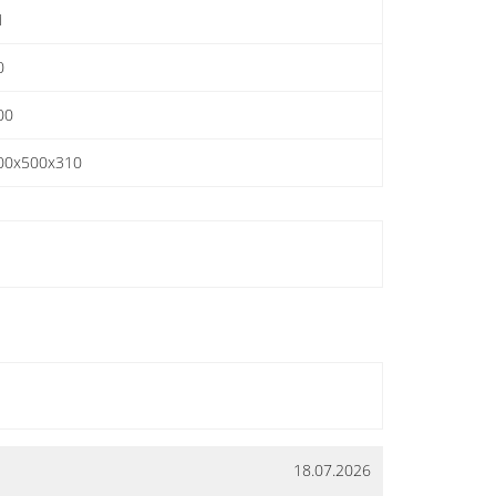
1
0
00
00х500х310
18.07.2026