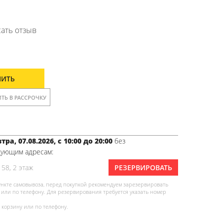
ать отзыв
ПИТЬ
ТЬ В РАССРОЧКУ
тра, 07.08.2026, с 10:00 до 20:00
без
дующим адресам:
 58, 2 этаж
РЕЗЕРВИРОВАТЬ
ункте самовывоза, перед покупкой рекомендуем зарезервировать
или по телефону. Для резервирования требуется указать номер
 корзину или по телефону.