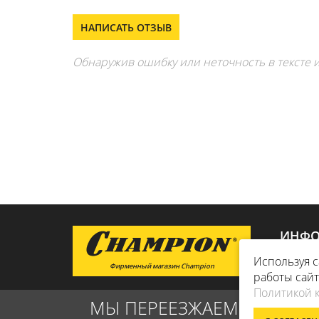
НАПИСАТЬ ОТЗЫВ
Обнаружив ошибку или неточность в тексте и
ИНФО
Используя с
Фирменный магазин Champion
ДОСТАВ
работы сай
Политикой 
О КОМ
МЫ ПЕРЕЕЗЖАЕМ! С 21 ИЮ
ОПЛАТА