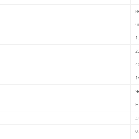
н
ч
1
2
4
1
Ч
Н
э
0