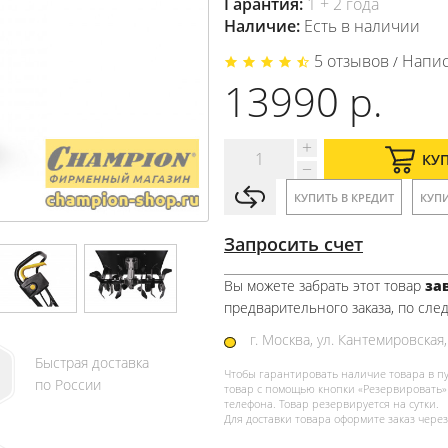
Гарантия:
1 + 2 года
Наличие:
Есть в наличии
5 отзывов
Напис
/
13990 р.
КУ
КУПИТЬ В КРЕДИТ
КУПИ
Запросить счет
Вы можете забрать этот товар
зав
предварительного заказа, по сле
г. Москва, ул. Кантемировская,
Быстрая доставка
Чтобы гарантировать наличие товара в п
по России
товар с помощью кнопки «Резервировать» 
телефона. Товар резервируется на сутки.
Для доставки товара оформите заказ через