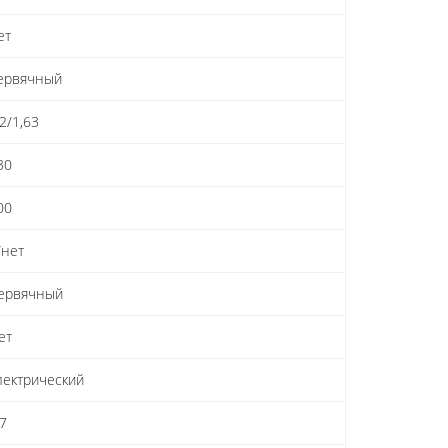
ет
ервячный
,2/1,63
30
00
/нет
ервячный
ет
лектрический
,7