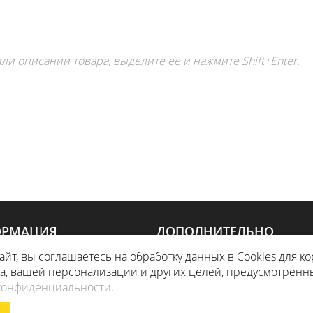
ли описании товара, выделите ее и нажмите Shift+Enter.
РМАЦИЯ
ДОПОЛНИТЕЛЬНО
айт, вы соглашаетесь на обработку данных в Cookies для к
КА
АКЦИИ
та, вашей персонализации и других целей, предусмотренн
конфиденциальности
.
ПАНИИ
КАРТА САЙТА
ЛЯ МАГАЗИН БУДЕТ РАБОТАТЬ ПО Н
ЧЕРНЫЙ СПИСОК ИНТЕРНЕТ