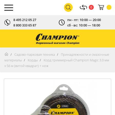
0
8 495 212 05 27
пн - пт: 10:00 — 20:00
8 800 333 65 87
сб - вс: 10:00 — 18:00
Фирменный магазин Champion
Садово-парковая техника
Принадлежности и смазочные
материалы
Корды
Корд триммерный Champion Magic 3.0 мм
х 56 м (витой квадрат) + нож