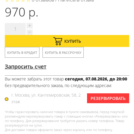
970 р.
КУПИТЬ
КУПИТЬ В КРЕДИТ
КУПИТЬ В РАССРОЧКУ
Запросить счет
Вы можете забрать этот товар
сегодня, 07.08.2026, до 20:00
без предварительного заказа, по следующим адресам:
г. Москва, ул. Кантемировская, 58, 2
РЕЗЕРВИРОВАТЬ
этаж
Чтобы гарантировать наличие товара в пункте самовывоза, перед покупкой
рекомендуем зарезервировать товар с помощью кнопки «Резервировать» или
по телефону. Для резервирования требуется указать номер телефона. Товар
резервируется на сутки.
Для доставки товара оформите заказ через корзину или по телефону.