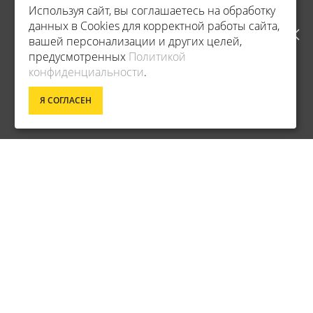
Используя сайт, вы соглашаетесь на обработку
РАБОТАТЬ ПО НОВОМУ
данных в Cookies для корректной работы сайта,
вашей персонализации и других целей,
АДРЕСУ. ПОДРОБНАЯ
предусмотренных
Политикой
конфиденциальности
.
ИНФОРМАЦИЯ О ПЕРЕЕЗДЕ
Фирменный магазин Champion
Я СОГЛАСЕН
ПО ССЫЛКЕ
ИНФОРМАЦИЯ
ДОСТАВКА
О КОМПАНИИ
ОПЛАТА
УСЛОВИЯ ВОЗВРАТА
ГАРАНТИЯ И СЕРВИС
ПОЛИТИКА КОНФИДЕНЦИАЛЬНОСТИ
ПОЛЬЗОВАТЕЛЬСКОЕ СОГЛАШЕНИЕ