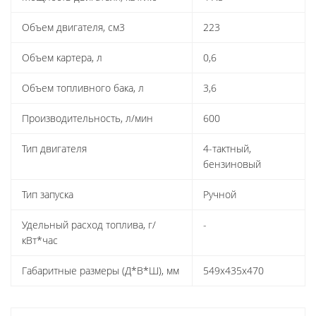
Объем двигателя, см3
223
Объем картера, л
0,6
Объем топливного бака, л
3,6
Производительность, л/мин
600
Тип двигателя
4-тактный,
бензиновый
Тип запуска
Ручной
Удельный расход топлива, г/
-
кВт*час
Габаритные размеры (Д*В*Ш), мм
549х435х470