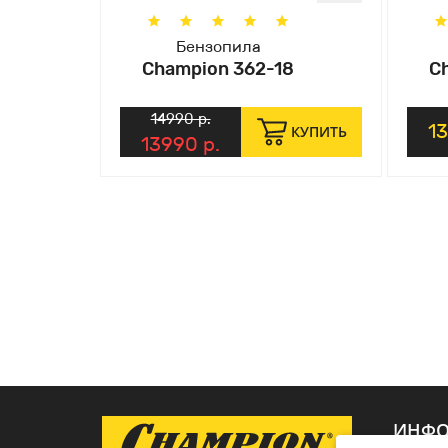
Бензопила
Champion 362-18
C
14990 р.
1
КУПИТЬ
13990 р.
ИНФО