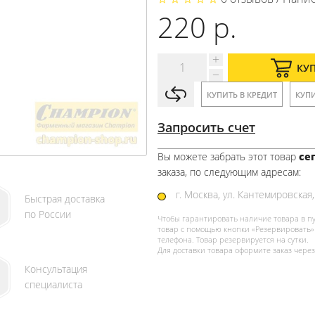
220 р.
КУ
КУПИТЬ В КРЕДИТ
КУПИ
Запросить счет
Вы можете забрать этот товар
сег
заказа, по следующим адресам:
г. Москва, ул. Кантемировская,
Быстрая доставка
по России
Чтобы гарантировать наличие товара в п
товар с помощью кнопки «Резервировать» 
телефона. Товар резервируется на сутки.
Для доставки товара оформите заказ через
Консультация
специалиста