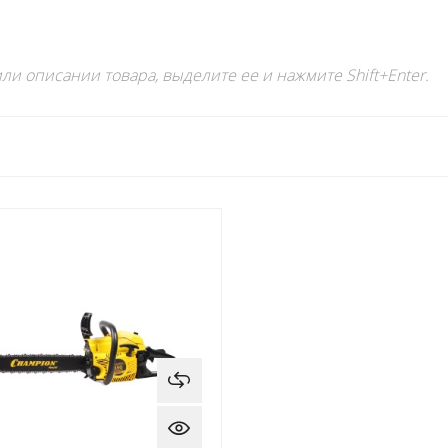
ли описании товара, выделите ее и нажмите Shift+Enter.