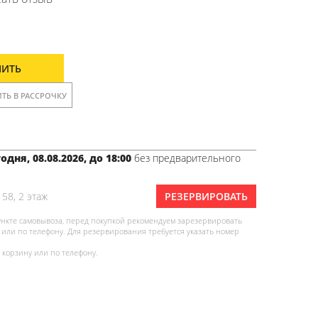
ПИТЬ
ТЬ В РАССРОЧКУ
одня, 08.08.2026, до 18:00
без предварительного
 58, 2 этаж
РЕЗЕРВИРОВАТЬ
ункте самовывоза, перед покупкой рекомендуем зарезервировать
или по телефону. Для резервирования требуется указать номер
 корзину или по телефону.