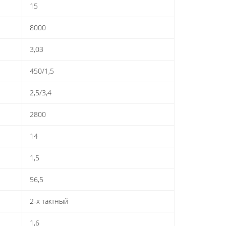
15
8000
3,03
450/1,5
2,5/3,4
2800
14
1,5
56,5
2-х тактный
1,6