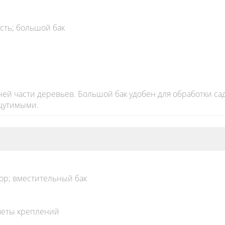
сть; большой бак
ей части деревьев. Большой бак удобен для обработки са
ощутимыми.
ор; вместительный бак
четы креплений