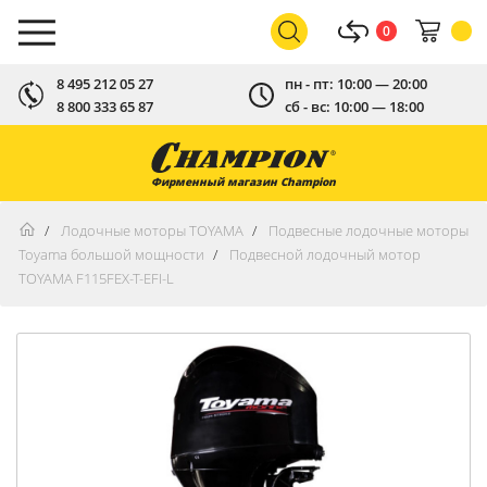
0
8 495 212 05 27
пн - пт: 10:00 — 20:00
8 800 333 65 87
сб - вс: 10:00 — 18:00
Фирменный магазин Champion
Лодочные моторы TOYAMA
Подвесные лодочные моторы
Toyama большой мощности
Подвесной лодочный мотор
TOYAMA F115FEX-T-EFI-L