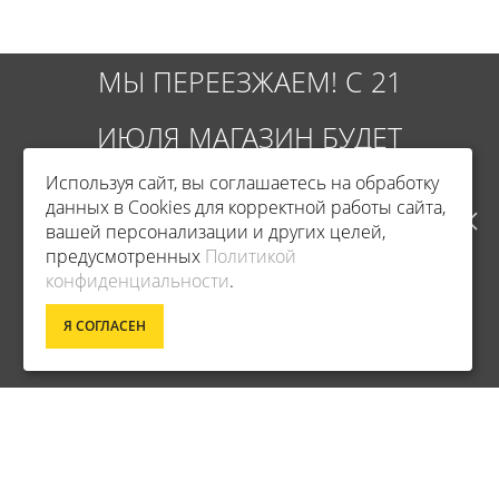
МЫ ПЕРЕЕЗЖАЕМ! С 21
ИЮЛЯ МАГАЗИН БУДЕТ
Используя сайт, вы соглашаетесь на обработку
РАБОТАТЬ ПО НОВОМУ
данных в Cookies для корректной работы сайта,
вашей персонализации и других целей,
АДРЕСУ. ПОДРОБНАЯ
предусмотренных
Политикой
конфиденциальности
.
ИНФОРМАЦИЯ О ПЕРЕЕЗДЕ
Фирменный магазин Champion
Я СОГЛАСЕН
ПО ССЫЛКЕ
ИНФОРМАЦИЯ
ДОСТАВКА
О КОМПАНИИ
ОПЛАТА