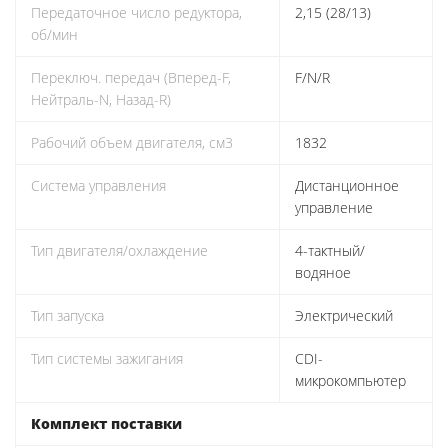
Передаточное число редуктора,
2,15 (28/13)
об/мин
Переключ. передач (Вперед-F,
F/N/R
Нейтраль-N, Назад-R)
Рабочий объем двигателя, см3
1832
Система управления
Дистанционное
управление
Тип двигателя/охлаждение
4-тактный/
водяное
Тип запуска
Электрический
Тип системы зажигания
CDI-
микрокомпьютер
Комплект поставки