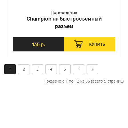
Переходник
Champion на быстросъемный
разъем
135 р.
КУПИТЬ
1
2
3
4
5
Показано с 1 по 12 из 55 (всего 5 страниц)