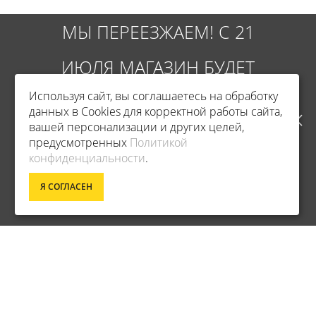
МЫ ПЕРЕЕЗЖАЕМ! С 21
ИЮЛЯ МАГАЗИН БУДЕТ
Используя сайт, вы соглашаетесь на обработку
РАБОТАТЬ ПО НОВОМУ
данных в Cookies для корректной работы сайта,
вашей персонализации и других целей,
АДРЕСУ. ПОДРОБНАЯ
предусмотренных
Политикой
Фирменный магазин Champion
конфиденциальности
.
ИНФОРМАЦИЯ О ПЕРЕЕЗДЕ
Я СОГЛАСЕН
ИНФОРМАЦИЯ
ПО ССЫЛКЕ
ДОСТАВКА
О КОМПАНИИ
ОПЛАТА
УСЛОВИЯ ВОЗВРАТА
ГАРАНТИЯ И СЕРВИС