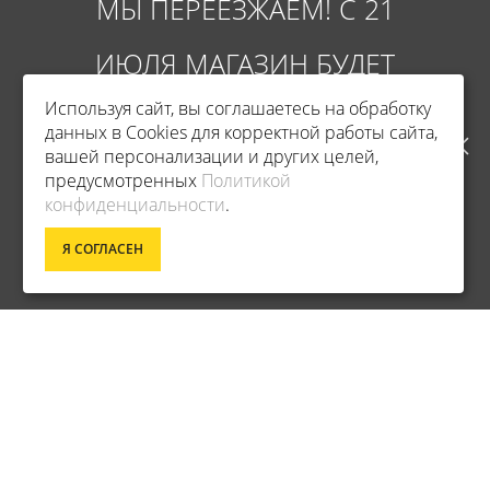
МЫ ПЕРЕЕЗЖАЕМ! С 21
ИЮЛЯ МАГАЗИН БУДЕТ
Используя сайт, вы соглашаетесь на обработку
РАБОТАТЬ ПО НОВОМУ
данных в Cookies для корректной работы сайта,
вашей персонализации и других целей,
АДРЕСУ. ПОДРОБНАЯ
предусмотренных
Политикой
Фирменный магазин Champion
конфиденциальности
.
ИНФОРМАЦИЯ О ПЕРЕЕЗДЕ
Я СОГЛАСЕН
ИНФОРМАЦИЯ
ПО ССЫЛКЕ
ДОСТАВКА
О КОМПАНИИ
ОПЛАТА
УСЛОВИЯ ВОЗВРАТА
ГАРАНТИЯ И СЕРВИС
ПОЛИТИКА КОНФИДЕНЦИАЛЬНОСТИ