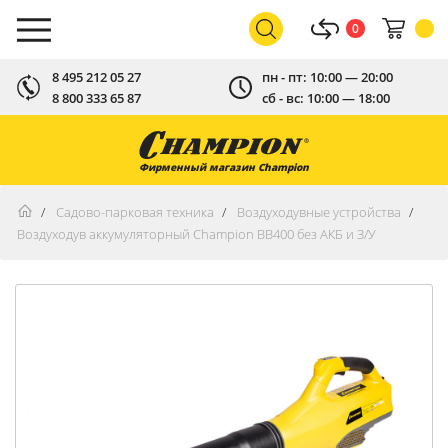
0
8 495 212 05 27
пн - пт: 10:00 — 20:00
8 800 333 65 87
сб - вс: 10:00 — 18:00
Фирменный магазин Champion
Садово-парковая техника
Воздуходувные устройства
Воздуходув аккумуляторный Champion BB400 без АКБ и З/У