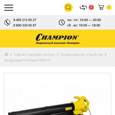
0
8 495 212 05 27
пн - пт: 10:00 — 20:00
8 800 333 65 87
сб - вс: 10:00 — 18:00
Фирменный магазин Champion
Садово-парковая техника
Воздуходувные устройства
Воздуходув Champion EB3510