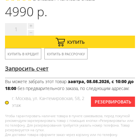
4990 р.
КУПИТЬ
КУПИТЬ В КРЕДИТ
КУПИТЬ В РАССРОЧКУ
Запросить счет
Вы можете забрать этот товар
завтра, 08.08.2026, с 10:00 до
18:00
без предварительного заказа, по следующим адресам:
г. Москва, ул. Кантемировская, 58, 2
РЕЗЕРВИРОВАТЬ
этаж
Чтобы гарантировать наличие товара в пункте самовывоза, перед покупкой
рекомендуем зарезервировать товар с помощью кнопки «Резервировать» или
по телефону. Для резервирования требуется указать номер телефона. Товар
резервируется на сутки.
Для доставки товара оформите заказ через корзину или по телефону.