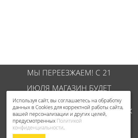
МЫ ПЕРЕЕЗЖАЕМ! С 21
ИЮЛЯ МАГАЗИН БУДЕТ
Используя сайт, вы соглашаетесь на обработку
РАБОТАТЬ ПО НОВОМУ
данных в Cookies для корректной работы сайта,
вашей персонализации и других целей,
АДРЕСУ. ПОДРОБНАЯ
предусмотренных
Политикой
Фирменный магазин Champion
конфиденциальности
.
ИНФОРМАЦИЯ О ПЕРЕЕЗДЕ