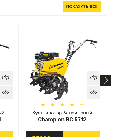
ПОКАЗАТЬ ВСЕ
ый
Культиватор бензиновый
Мотобл
H
Champion ВC 5712
Cham