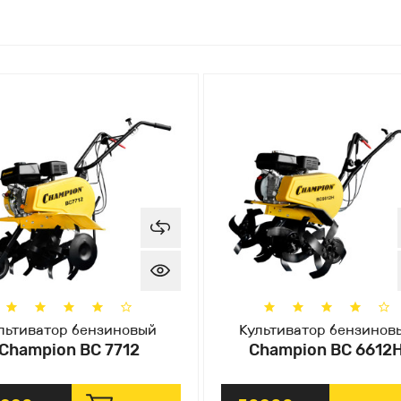
льтиватор бензиновый
Культиватор бензинов
Champion ВC 7712
Champion BC 6612