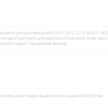
ьзуется для культиваторов BC5511, 5512, 5712, BC6611, BC
 посадкой растений; для разрушения корней в почве; для
который покрыт порошковой краской.
ли описании товара, выделите ее и нажмите Shift+Enter.