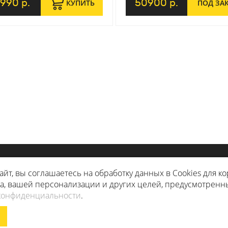
1990 р.
50900 р.
КУПИТЬ
ПОД ЗА
РМАЦИЯ
ДОПОЛНИТЕЛЬНО
айт, вы соглашаетесь на обработку данных в Cookies для к
та, вашей персонализации и других целей, предусмотренн
КА
АКЦИИ
конфиденциальности
.
ЛЯ МАГАЗИН БУДЕТ РАБОТАТЬ ПО Н
ПАНИИ
КАРТА САЙТА
ЧЕРНЫЙ СПИСОК ИНТЕРНЕТ