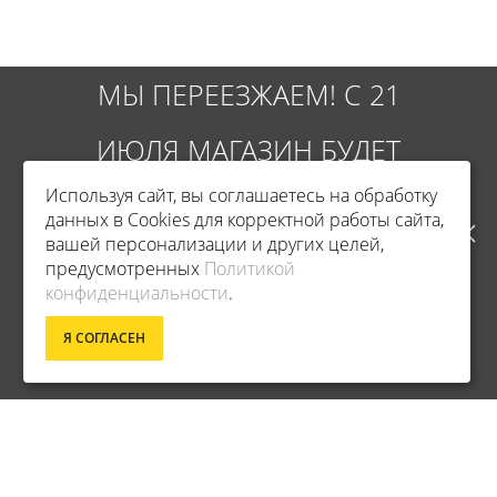
МЫ ПЕРЕЕЗЖАЕМ! С 21
ИЮЛЯ МАГАЗИН БУДЕТ
Используя сайт, вы соглашаетесь на обработку
РАБОТАТЬ ПО НОВОМУ
данных в Cookies для корректной работы сайта,
вашей персонализации и других целей,
АДРЕСУ. ПОДРОБНАЯ
предусмотренных
Политикой
Фирменный магазин Champion
конфиденциальности
.
ИНФОРМАЦИЯ О ПЕРЕЕЗДЕ
Я СОГЛАСЕН
ИНФОРМАЦИЯ
ПО ССЫЛКЕ
ДОСТАВКА
О КОМПАНИИ
ОПЛАТА
УСЛОВИЯ ВОЗВРАТА