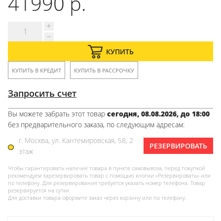
41990 р.
КУПИТЬ
КУПИТЬ В КРЕДИТ
КУПИТЬ В РАССРОЧКУ
Запросить счет
Вы можете забрать этот товар
сегодня, 08.08.2026, до 18:00
без предварительного заказа, по следующим адресам:
г. Москва, ул. Кантемировская, 58, 2
РЕЗЕРВИРОВАТЬ
этаж
Чтобы гарантировать наличие товара в пункте самовывоза, перед покупкой
рекомендуем зарезервировать товар с помощью кнопки «Резервировать» или
по телефону. Для резервирования требуется указать номер телефона. Товар
резервируется на сутки.
Для доставки товара оформите заказ через корзину или по телефону.