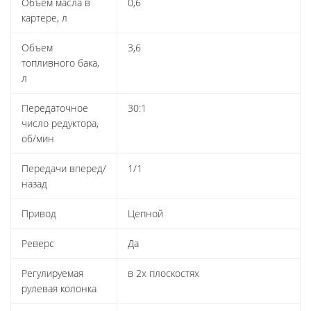
Объем масла в
0,6
картере, л
Объем
3,6
топливного бака,
л
Передаточное
30:1
число редуктора,
об/мин
Передачи вперед/
1/1
назад
Привод
Цепной
Реверс
Да
Регулируемая
в 2х плоскостях
рулевая колонка