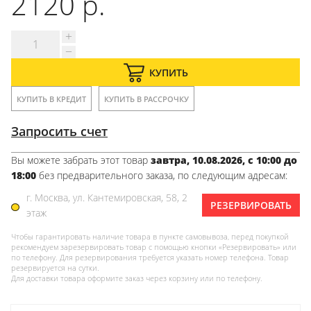
2120 р.
КУПИТЬ
КУПИТЬ В КРЕДИТ
КУПИТЬ В РАССРОЧКУ
Запросить счет
Вы можете забрать этот товар
завтра, 10.08.2026, с 10:00 до
18:00
без предварительного заказа, по следующим адресам:
г. Москва, ул. Кантемировская, 58, 2
РЕЗЕРВИРОВАТЬ
этаж
Чтобы гарантировать наличие товара в пункте самовывоза, перед покупкой
рекомендуем зарезервировать товар с помощью кнопки «Резервировать» или
по телефону. Для резервирования требуется указать номер телефона. Товар
резервируется на сутки.
Для доставки товара оформите заказ через корзину или по телефону.