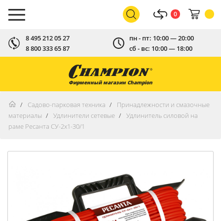
0
8 495 212 05 27
пн - пт: 10:00 — 20:00
8 800 333 65 87
сб - вс: 10:00 — 18:00
Фирменный магазин Champion
Садово-парковая техника
Принадлежности и смазочные
материалы
Удлинители сетевые
Удлинитель силовой на
раме Ресанта СУ-2х1-30/1