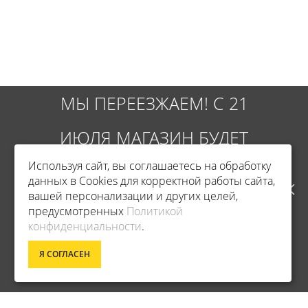
МЫ ПЕРЕЕЗЖАЕМ! С 21
ИЮЛЯ МАГАЗИН БУДЕТ
Используя сайт, вы соглашаетесь на обработку
РАБОТАТЬ ПО НОВОМУ
данных в Cookies для корректной работы сайта,
вашей персонализации и других целей,
АДРЕСУ. ПОДРОБНАЯ
предусмотренных
Политикой
Фирменный магазин Champion
конфиденциальности
.
ИНФОРМАЦИЯ О ПЕРЕЕЗДЕ
Я СОГЛАСЕН
ИНФОРМАЦИЯ
ПО ССЫЛКЕ
ДОСТАВКА
О КОМПАНИИ